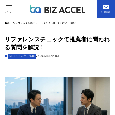
メニュー
転職相談
ホーム
コラム
転職ガイドライン
STEP4：内定・退職
リファレンスチェックで推薦者に問われ
る質問を解説！
STEP4：内定・退職
2025年12月16日