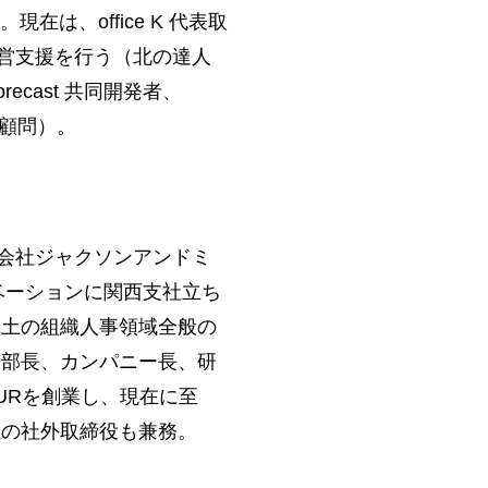
は、office K 代表取
営支援を行う（北の達人
ecast 共同開発者、
 顧問）。
会社ジャクソンアンドミ
チベーションに関西支社立ち
風土の組織人事領域全般の
業部長、カンパニー長、研
EURを創業し、現在に至
社の社外取締役も兼務。