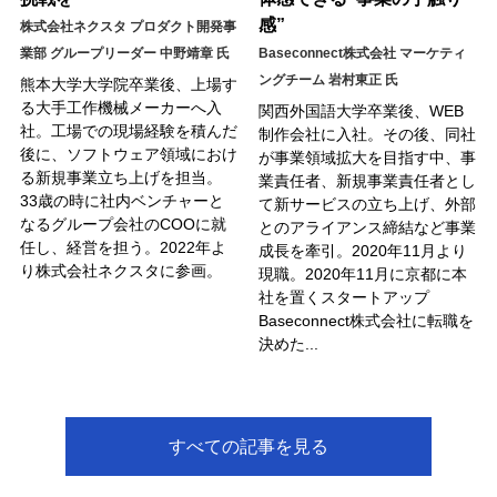
感”
株式会社ネクスタ プロダクト開発事
業部 グループリーダー 中野靖章 氏
Baseconnect株式会社 マーケティ
ングチーム 岩村東正 氏
熊本大学大学院卒業後、上場す
る大手工作機械メーカーへ入
関西外国語大学卒業後、WEB
社。工場での現場経験を積んだ
制作会社に入社。その後、同社
後に、ソフトウェア領域におけ
が事業領域拡大を目指す中、事
る新規事業立ち上げを担当。
業責任者、新規事業責任者とし
33歳の時に社内ベンチャーと
て新サービスの立ち上げ、外部
なるグループ会社のCOOに就
とのアライアンス締結など事業
任し、経営を担う。2022年よ
成長を牽引。2020年11月より
り株式会社ネクスタに参画。
現職。2020年11月に京都に本
社を置くスタートアップ
Baseconnect株式会社に転職を
決めた...
すべての記事を見る