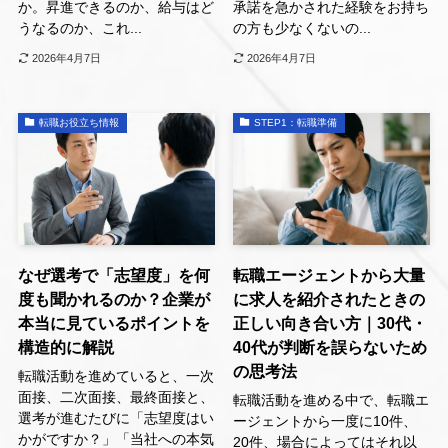
か。昇進できるのか、給与はど
承諾を急かされた経験をお持ち
うなるのか、これ...
の方も少なくないの...
2026年4月7日
2026年4月7日
転職お役立ち情報
STEP1：転職準備
なぜ選考で「志望度」を何
転職エージェントから大量
度も聞かれるのか？企業が
に求人を紹介されたときの
本当に見ているポイントを
正しい向き合い方｜30代・
構造的に解説
40代が判断を誤らないため
の思考法
転職活動を進めていると、一次
面接、二次面接、最終面接と、
転職活動を進める中で、転職エ
選考が進むたびに「志望度はい
ージェントから一度に10件、
かがですか？」「当社への本気
20件、場合によってはそれ以