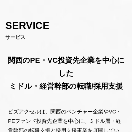
2024年12月16日
お知らせ
年末年始休業のお知らせ
SERVICE
2024年06月03日
お知らせ
摂南大学経営学部 西之坊ゼミにて弊社の岩崎が登壇い
サービス
たしました。
2024年05月15日
お知らせ
RPO（Recruitment Process Outsourcing）サービスを
関西のPE・VC投資先企業を中心に
リリースいたしました。
した
2024年01月17日
お知らせ
ミドル・経営幹部の転職
/採用支援
弊社にて初めてのKICK OFFを開催いたしました。
2023年10月29日
お知らせ
JBCC2023（日本ビジネススクール・ケース・コンペ
ビズアクセルは、関西のベンチャー企業やVC・
ティション）協賛のお知らせ
PEファンド投資先企業を中心に、ミドル層・経
営幹部の転職支援と採用支援事業を展開してい
2023年08月29日
お知らせ