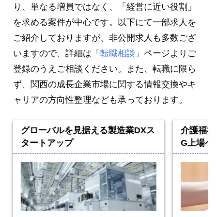
り、単なる増員ではなく、「経営に近い役割」
2021年07月16日
お知らせ
を求める案件が中心です。以下にて一部求人を
コラムを開設しました。
ご紹介しておりますが、非公開求人も多数ござ
いますので、詳細は「
転職相談
」ページよりご
2021年05月01日
お知らせ
本社移転のお知らせ
登録のうえご相談ください。また、転職に限ら
ず、関西の成長企業市場に関する情報交換やキ
2021年04月29日
起業家インタビュー
ャリアの方向性整理なども承っております。
株式会社レスタス 大脇晋氏の記事を更新しました。
2021年02月21日
お知らせ
グローバルを見据える製造業DXス
介護福祉
グロービス経営大学院様主催イベントに弊社代表の岩
タートアップ
G上場ベ
崎が登壇いたします。
2020年12月11日
支援家インタビュー
株式会社ゼロワンブースター 合田ジョージ氏の記事を
更新しました。