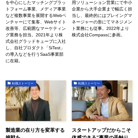
を中心にしたマッチングプラッ
用ソリューション営業にて中小
トフォーム事業、メディア事業
企業から大手企業まで幅広く担
など複数事業を展開するWebベ
当し、最終的にはプレイングマ
ンチャーにて集客、Webサイト
ネージャーの形にてマネジメン
改善等、広範囲なマーケティン
ト業務にも従事。2022年より
グ業務を担当。2021年より株
株式会社Compassに参画。
式会社グラッドキューブに入社
し、自社プロダクト「SiTest」
の導入などを行うSaaS事業部
に在籍。
転職ストーリー
転職ストーリー
製造業の在り方を変革する
スタートアップだからこそ
挑戦を
体感できる“事業の手触り