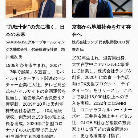
“九転十起”の先に描く、日
京都から地域社会を灯す存
本の未来
在へ
SAKURAISEグループホールディン
株式会社ランプ 代表取締役CEO 河
グス株式会社 代表取締役社長 粕
野匠 氏
井 健次 氏
1992年生まれ、滋賀県出身。
大学在学中にアパレルEC事業
1985年奈良市生まれ。2007年
にて起業し、株式会社ランプを
「3年で起業」を宣言し、モバ
創業。2020年に飲食・小売店
イルインターネット関連のベン
向けDX支援プロダクト「テイ
チャー企業に入社。テレビ局公
クイーツ」をリリースし、これ
式モバイルサイトの企画運営を
まで累計15,000社以上への導
担当し、過去最高の会員数を2
入を実現。2022年にはANRI
度更新。2009年10月に天創堂
社、ココナラスキルパートナー
株式会社を設立し、10期連続
ズ社、三井住友海上キャピタル
増収、創業対比150倍の売上成
社、GLOBIS社など複数の投資
長を達成。2020年に新型コロ
家より１億円超の資金調達の
ナウイルスの影響で売上が
上、更なる躍進を目指す。
97％減少する危機を経験。