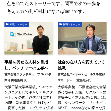
点を当てたストーリーです。関西で次の一歩を
考える方の判断材料になれば幸いです。
転職ストーリー
転職ストーリー
事業を興せる人材を目指
社会の在り方を変えていく
し、ベンチャーの世界へ
挑戦
株式会社グラッドキューブ SaaS事
株式会社Compass セールス事業部
業部 田端聖樹 氏
マネージャー 通堂高広氏
大阪工業大学卒業後、SIerでエ
大学卒業後、不動産会社で営業
ンジニアとしてキャリアをスタ
職に従事した後、リクルート媒
ート。その後、通信会社にて社
体等を扱う求人広告代理店に転
内SE、新規事業立ち上げなど
職。タウンワーク、リクナビ
に従事した後、モビリティ領域
NEXT、Indeedなどの様々な採