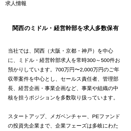
求人情報
2022年04月18日
キャリアストーリー
株式会社ネクスタ 中野靖章氏の記事を更新しました。
関西のミドル・経営幹部を求人多数保有
2022年01月19日
お知らせ
関西ベンチャー特化型顧問サービスをリリースいたし
ました。
当社では、関西（大阪・京都・神戸）を中心
2021年10月18日
起業家インタビュー
に、ミドル・経営幹部求人を常時300～500件お
株式会社Replace 中谷タスク氏の記事を更新しまし
預かりしています。700万円〜2,000万円のご年
た。
収帯案件を中心とし、セールス責任者、管理部
2021年10月05日
起業家インタビュー
長、経営企画・事業企画など、事業や組織の中
Baseconnect株式会社 國重侑輝氏の記事を更新しまし
核を担うポジションを多数取り扱っています。
た。
2021年08月12日
お知らせ
スタートアップ、メガベンチャー、PEファンド
JBCC2021（日本ビジネススクール・ケース・コンペ
の投資先企業まで、企業フェーズは多岐にわた
ティション）協賛のお知らせ