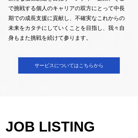
た。
で挑戦する個人のキャリアの双方にとって中長
2022年10月25日
お知らせ
期での成長支援に貢献し、不確実なこれからの
弊社採用情報をWantedlyで公開いたしました。
未来をカタチにしていくことを目指し、我々自
身もまた挑戦を続けて参ります。
2022年10月04日
お知らせ
JBCC2022（日本ビジネススクール・ケース・コンペ
ティション）協賛のお知らせ
サービスについてはこちらから
2022年09月13日
支援家インタビュー
北條公認会計士・税理事務所 北條氏の記事を更新しま
した。
2022年08月27日
お知らせ
Youtubeチャンネルを開設いたしました。
JOB LISTING
2022年07月04日
お知らせ
au通信障害によるお詫びとご報告