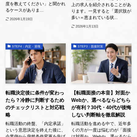
度を教えてください」と聞かれ
上の求人を紹介されることがあ
るケースがありま...
ります。一見すると「選択肢が
多い＝恵まれている状...
2026年1月19日
2026年1月13日
STEP4：内定・退職
STEP3：面接対策
転職決定後に条件が変わっ
【転職面接の本音】対面か
たら？冷静に判断するため
Webか、選べるならどちら
のチェックリストと対応戦
が有利？30代・40代が後悔
略
しない判断軸を徹底解説
転職活動の終盤、「内定承諾」
転職活動を進める中で、近年多
という意思決定を終えた後に、
くの方が一度は悩むのが「面接
企業側から突然条件変更を告げ
は対面か、Webか。選べるなら