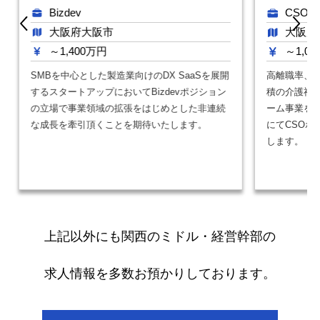
Bizdev
CSO（Ch
大阪府大阪市
大阪府
～1,400万円
～1,0
SMBを中心とした製造業向けのDX SaaSを展開
高離職率、
するスタートアップにおいてBizdevポジション
積の介護福
の立場で事業領域の拡張をはじめとした非連続
ーム事業を
な成長を牽引頂くことを期待いたします。
にてCSOポ
します。
上記以外にも関西のミドル・経営幹部の
求人情報を多数お預かりしております。