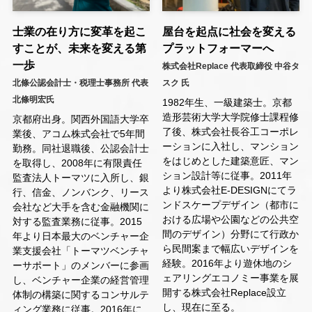
士業の在り方に変革を起こ
屋台を起点に社会を変える
すことが、未来を変える第
プラットフォーマーへ
一歩
株式会社Replace 代表取締役 中谷タ
北條公認会計士・税理士事務所 代表
スク 氏
北條明宏氏
1982年生、一級建築士。京都
造形芸術大学大学院修士課程修
京都府出身。関西外国語大学卒
了後、株式会社長谷工コーポレ
業後、アコム株式会社で5年間
ーションに入社し、マンション
勤務。同社退職後、公認会計士
をはじめとした建築意匠、マン
を取得し、2008年に有限責任
ション設計等に従事。2011年
監査法人トーマツに入所し、銀
より株式会社E-DESIGNにてラ
行、信金、ノンバンク、リース
ンドスケープデザイン（都市に
会社など大手を含む金融機関に
おける広場や公園などの公共空
対する監査業務に従事。2015
間のデザイン）分野にて行政か
年より日本最大のベンチャー企
ら民間案まで幅広いデザインを
業支援会社「トーマツベンチャ
経験。2016年より遊休地のシ
ーサポート」のメンバーに参画
ェアリングエコノミー事業を展
し、ベンチャー企業の経営管理
開する株式会社Replace設立
体制の構築に関するコンサルテ
し、現在に至る。
ィング業務に従事。2016年に