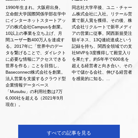
1990年生まれ。大阪府出身。
同志社大学卒後、ユニ・チャー
立命館大学国際関係学部在学中
ム株式会社に入社。リテール営
にインターネットスタートアッ
業で新人賞を獲得。その後、株
プの株式会社Campusを創業。
式会社リクルートで新卒メディ
10以上の事業を立ち上げ、月
アの営業に従事。関西新規受注
間ユーザー数400万人を達成す
額ギネス、13Q連続達成という
る。2017年に「世界中のデー
記録を持ち、関西全領域での支
タを繋げることで、ダイレクト
社MVPを3度獲得して殿堂入り
に必要な情報にアクセスできる
を果たす。約5年半で600名を
世界を作る」ことを目指し、
超える経営者と向き合い、その
Baseconnect株式会社を創業。
中で儲かる会社、伸びる経営者
法人営業を支援するクラウド型
を感覚的に知る。...
企業情報データベース
「Musubu」の利用社数は7万
6,000社を超える（2021年9月
現在）。
すべての記事を見る