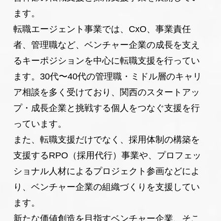
社外アドバイザーとして水田道男氏に就任頂きまし
ます。
た。
転職エージェント事業では、CxO、事業責任
者、管理職など、ベンチャー企業の成長を支え
2023年08月21日
起業家インタビュー
株式会社ランプ 河野匠氏の記事を更新しました。
るキーポジションを中心に転職支援を行ってい
ます。30代〜40代の管理職・ミドル層のキャリ
2023年08月01日
お知らせ
ア相談を多く受けており、関西のスタートアッ
本社増床のお知らせ
プ・成長企業と挑戦する個人をつなぐ支援を行
2022年12月08日
お知らせ
っています。
社外アドバイザーとして田岡敬氏に就任頂きました。
また、転職支援だけでなく、採用体制の構築を
2022年11月21日
お知らせ
支援するRPO（採用代行）事業や、プロフェッ
一般社団法人グローバル人事塾様主催イベントに弊社
ショナル人材によるプロジェクト参画などによ
代表の岩崎が登壇いたします。
り、ベンチャー企業の組織づくりを支援してい
2022年11月04日
キャリアストーリー
ます。
株式会社Compass 通堂高広氏の記事を更新しまし
新たな価値創造を目指すベンチャー企業、そこ