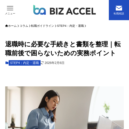
メニュー
転職相談
ホーム
コラム
転職ガイドライン
STEP4：内定・退職
退職時に必要な手続きと書類を整理｜転
職前後で困らないための実務ポイント
STEP4：内定・退職
2026年2月6日