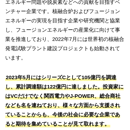
エネルギー問題や脱炭素などへの貢献を目指すベ
ンチャー企業です。核融合炉およびフュージョン
エネルギーの実現を目指す企業や研究機関と協業
し、フュージョンエネルギーの産業化に向けて事
業を推進しており、2022年7月には世界初の核融合
発電試験プラント建設プロジェクトも始動されて
います。
2023年5月にはシリーズCとして105億円を調達
し、累計調達額は122億円に達しました。投資家に
はVCだけでなく関西電力やJ-POWER、総合商社
なども名を連ねており、様々な方面から支援され
ていることからも、今後の社会に必要な企業であ
ると期待を集めていることが見て取れます。